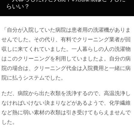
らいい？
病院を転院するにはどんな方法があるのかをご紹
「自分が入院していた病院は患者用の洗濯機がありま
介！
せんでした。その代り、有料でクリーニング業者が回
収しに来てくれていました。一人暮らしの人の洗濯物
はこのクリーニングを利用していましたよ。自分の病
眉毛を上げる心理は？人間の仕草からわかる心理状
院の場合は、クリーニング代金は入院費用と一緒に病
態をチェック！
院に払うシステムでした。
ただ、病院から出た衣類を洗浄するので、高温洗浄し
赤ちゃんがバイバイするには練習が必要？気になる
なければいけない決まりなどがあるようで、化学繊維
成長過程
など熱に弱い素材の衣類は引き受けてもらえませんで
した。