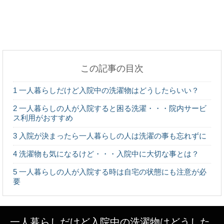
鳥をペットすることの魅力。ペットの中では寿命も
長い
この記事の目次
鏡と写真が実物と違う…。本当の自分はどっちなの
1
一人暮らしだけど入院中の洗濯物はどうしたらいい？
かについて
2
一人暮らしの人が入院すると困る洗濯・・・院内サービ
ス利用がおすすめ
3
入院が決まったら一人暮らしの人は洗濯の事も忘れずに
犬の具合が悪いので仕事を休むって有りかな無しか
4
洗濯物も気になるけど・・・入院中に大切な事とは？
5
一人暮らしの人が入院する時は自宅の状態にも注意が必
要
電話のコールは何回目が正解？かける時とる時のマ
ナー
一人暮らしだけど入院中の洗濯物はどうした