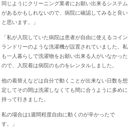
ご飯を食べると汗をかくのは異常？病気の可能性に
同じようにクリーニング業者にお願い出来るシステム
ついて
があるかもしれないので、病院に確認してみると良い
と思います。」
机にうつ伏せで寝るとゲップが出ちゃう原因と対処
「私が入院していた病院は患者が自由に使えるコイン
法
ランドリーのような洗濯機が設置されていました。私
も一人暮らしで洗濯物をお願い出来る人がいなかった
ので、入院着は病院のものをレンタルしました。
高校生の女子たちのお悩みで多いのは友達関係？ト
ラブル回避方法
他の着替えなどは自分で動くことが出来ない日数を想
定してその間は洗濯しなくても間に合うように多めに
持って行きました。
プラスチックが劣化すると発生する独特のにおいの
原因とは
私の場合は1週間程度自由に動くのが辛かったで
す。」