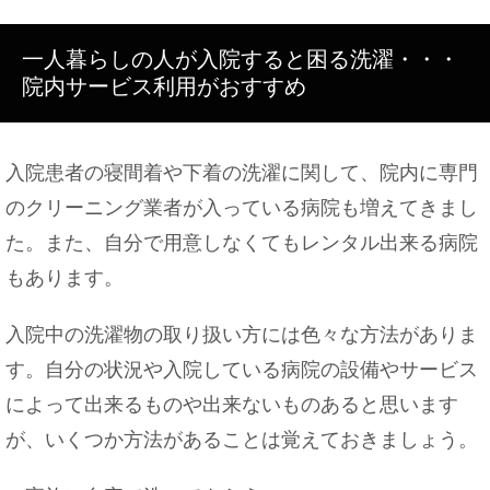
職場の挨拶で「こんにちは」はあり？挨拶のポイン
一人暮らしの人が入院すると困る洗濯・・・
トをご紹介
院内サービス利用がおすすめ
入院患者の寝間着や下着の洗濯に関して、院内に専門
服装1つで性格が変わる！？その心理的効果とは
のクリーニング業者が入っている病院も増えてきまし
た。また、自分で用意しなくてもレンタル出来る病院
もあります。
入院中の洗濯物の取り扱い方には色々な方法がありま
す。自分の状況や入院している病院の設備やサービス
によって出来るものや出来ないものあると思います
が、いくつか方法があることは覚えておきましょう。