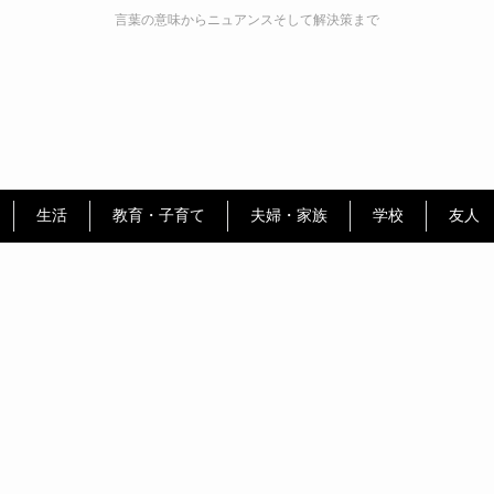
言葉の意味からニュアンスそして解決策まで
生活
教育・子育て
夫婦・家族
学校
友人