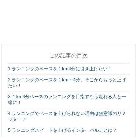
子供への遺伝で「鼻」はどれくらい似るもの？遺伝
の影響力とは
この記事の目次
玉ねぎを煮るとあの臭いはなくなる？その答えを教
1
ランニングのペースを１km4分に引き上げたい！
えます！
2
ランニングのペースを１km・4分、そこからもっと上げ
たい！
3
１km4分ペースのランニングを目指すなら走れる人と一
緒に！
猫と人間の赤ちゃんが一緒に暮らす時に注意したい
こと
4
ランニングでペースを上げられない理由は無意識のリミ
ッター？
5
ランニングスピードを上げるインターバル走とは？