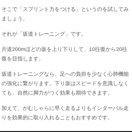
そこで「スプリント力をつける」というのを試してみ
バイトの店長にチョコを渡す？バレンタインにバイ
ましょう。
トだったら
それが「坂道トレーニング」です。
片道200mほどの坂を上り下りして、10往復から20往
胎児が大きいと早く産まれる？早めるには？巨大児
にしない
復を目指します。
坂道トレーニングなら、足への負担を少なく心肺機能
の強化に繋がります。下り坂はスピードを意識しなく
【クリスマス】彼女と二人で幸せなクリスマスにす
る過ごし方
ても、自然に脚力がつく効果も期待できます。
加えて、がむしゃらに早く走るよりもインターバル走
りを効果的に取り入れることもおすすめです。
釣った魚のお刺身はいつまで食べられる？期限は○
日間