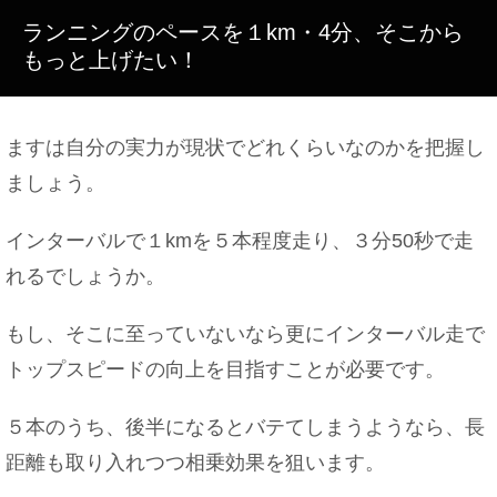
ランニングのペースを１km・4分、そこから
もっと上げたい！
脳のmri検査を子供が受ける場合の注意点について
解説！
ますは自分の実力が現状でどれくらいなのかを把握し
ましょう。
会社のトイレで寝る人多数！？トイレでの寝方と注
インターバルで１kmを５本程度走り、３分50秒で走
意点
れるでしょうか。
もし、そこに至っていないなら更にインターバル走で
トップスピードの向上を目指すことが必要です。
５本のうち、後半になるとバテてしまうようなら、長
距離も取り入れつつ相乗効果を狙います。