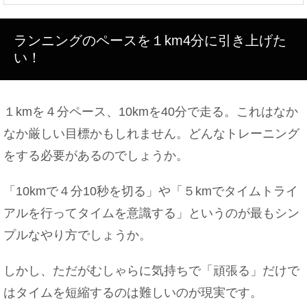
居酒屋のバイトなのに化粧はするべき？どこまで許
されるのか
ランニングのペースを１km4分に引き上げた
い！
女性の夜勤の仕事はこんな感じです。夜勤をする時
のポイント！
１kmを４分ペース、10kmを40分で走る。これはなか
なか厳しい目標かもしれません。どんなトレーニング
をする必要があるのでしょうか。
派遣の仕事を断るタイミングは？事前に把握してお
くべき項目！
「10kmで４分10秒を切る」や「５kmでタイムトライ
アルを行ってタイムを意識する」というのが最もシン
プルなやり方でしょうか。
救急車を呼んだ時の搬送先の病院は指定可能？その
疑問を解決！
しかし、ただがむしゃらに気持ちで「頑張る」だけで
はタイムを短縮するのは難しいのが現実です。