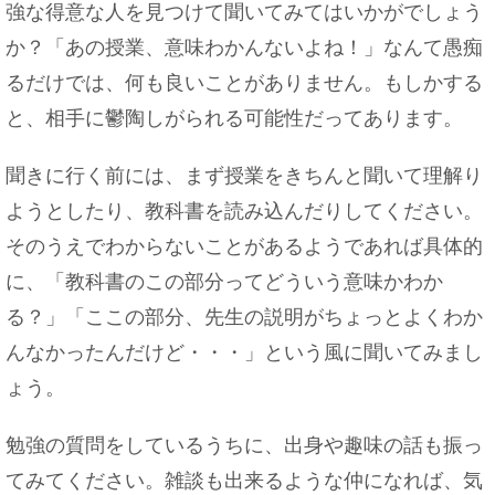
強な得意な人を見つけて聞いてみてはいかがでしょう
か？「あの授業、意味わかんないよね！」なんて愚痴
るだけでは、何も良いことがありません。もしかする
救急車を呼んだ時の搬送先の病院は指定可能？その
疑問を解決！
と、相手に鬱陶しがられる可能性だってあります。
聞きに行く前には、まず授業をきちんと聞いて理解り
ようとしたり、教科書を読み込んだりしてください。
バイトの店長にチョコを渡す？バレンタインにバイ
トだったら
そのうえでわからないことがあるようであれば具体的
に、「教科書のこの部分ってどういう意味かわか
る？」「ここの部分、先生の説明がちょっとよくわか
んなかったんだけど・・・」という風に聞いてみまし
胎児が大きいと早く産まれる？早めるには？巨大児
にしない
ょう。
勉強の質問をしているうちに、出身や趣味の話も振っ
てみてください。雑談も出来るような仲になれば、気
【クリスマス】彼女と二人で幸せなクリスマスにす