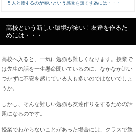
5
人と接するのが怖いという感覚を無くす為には・・・
猫と人間の赤ちゃんが一緒に暮らす時に注意したい
こと
高校という新しい環境が怖い！友達を作るた
めには・・・
居酒屋のバイトなのに化粧はするべき？どこまで許
されるのか
高校へ入ると、一気に勉強も難しくなります。授業で
は先生の話を一生懸命聞いているのに、なかなか追い
つかずに不安を感じている人も多いのではないでしょ
女性の夜勤の仕事はこんな感じです。夜勤をする時
うか。
のポイント！
しかし、そんな難しい勉強も友達作りをするための話
題になるのです。
派遣の仕事を断るタイミングは？事前に把握してお
くべき項目！
授業でわからないことがあった場合には、クラスで勉