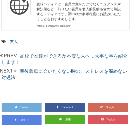
意味ペディアは、言葉の意味だけでなくニュアンスや
解決策など、知りたい言葉を個人的見解も含めて解説
するメディアです。調べ物の参考程度にお読みいただ
くことをおすすめします。
WEB SITE : https://imi-pedia.com/
-
友人
PREV
高校で友達ができるか不安な人へ…大事な事を紹介
します！
NEXT
産後義母に会いたくない時の、ストレスを溜めない
対処法
Twitter
Facebook
Google+
LINE
Pocket
はてブ