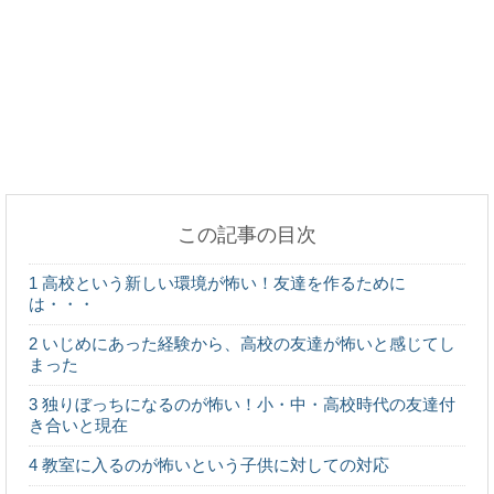
犬が病気で仕事を休む時、本当の理由を言わない方
がいい場合も！
子供への遺伝で「鼻」はどれくらい似るもの？遺伝
の影響力とは
この記事の目次
ランニングのペースアップ練習。１kmを4分で走る
1
高校という新しい環境が怖い！友達を作るために
ための練習
は・・・
2
いじめにあった経験から、高校の友達が怖いと感じてし
まった
3
独りぼっちになるのが怖い！小・中・高校時代の友達付
玉ねぎを煮るとあの臭いはなくなる？その答えを教
き合いと現在
えます！
4
教室に入るのが怖いという子供に対しての対応