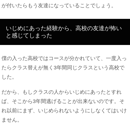
る過ごし方
が付いたらもう友達になっていることでしょう。
いじめにあった経験から、高校の友達が怖い
釣った魚のお刺身はいつまで食べられる？期限は○
と感じてしまった
日間
僕の入った高校ではコースが分かれていて、一度入っ
たらクラス替えが無く3年間同じクラスという高校で
脳のmri検査を子供が受ける場合の注意点について
解説！
した。
だから、もしクラスの人からいじめにあったとすれ
ば、そこから3年間逃げることが出来ないのです。そ
れ以前にまず、いじめられないようにしなくてはいけ
ません。