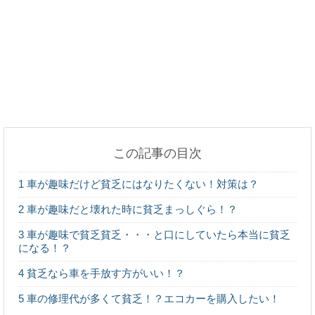
手作りお菓子に彼氏は喜ぶ？その本音を徹底調査！
薬指に指輪をする意味は？指ごとに違う指輪をする
時の意味
この記事の目次
初めてのキャンプに必要なものは？初心者でもこれ
1
車が趣味だけど貧乏にはなりたくない！対策は？
で大丈夫！
2
車が趣味だと壊れた時に貧乏まっしぐら！？
3
車が趣味で貧乏貧乏・・・と口にしていたら本当に貧乏
になる！？
後輩が彼女になるとどんないいことがある？高校生
4
貧乏なら車を手放す方がいい！？
の恋愛事情
5
車の修理代が多くて貧乏！？エコカーを購入したい！