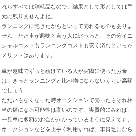
れらすべては消耗品なので、結果として形としては手
元に残りませんよね。
ランニングに飽きたからといって売れるものもありま
彼女彼氏からの旅行の誘いを傷つけることなく断る
方法
せん。ただ車が趣味と言う人に比べると、その分イニ
シャルコストもランニングコストも安く済むといった
メリットはあります。
切り花を長持ちさせるための小技。ハイターは花瓶
の汚れ防止にも
車が趣味でずっと続けている人が実際に使ったお金
は、きっとランニングと比べ物にならないくらい高額
でしょう。
脳のmri検査を子供が受ける場合の注意点について
ただいらなくなった時オークションで売ったらそれ相
解説！
当の額になる可能性は高いのです。実質的にみれば、
一見車に多額のお金がかかっているように見えても、
オークションなどを上手く利用すれば、車貧乏になら
日本の国旗「日の丸」。その色と形に込められた意