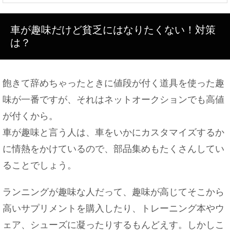
大学の教授に恋愛感情を持った事がある？アドバイ
車が趣味だけど貧乏にはなりたくない！対策
スも紹介！
は？
飽きて辞めちゃったときに値段が付く道具を使った趣
パンの生焼けは腹痛を起こしてしまう？原因とパン
救済法
味が一番ですが、それはネットオークションでも高値
が付くから。
車が趣味と言う人は、車をいかにカスタマイズするか
に情熱をかけているので、部品集めもたくさんしてい
机にうつ伏せで寝るとゲップが出ちゃう原因と対処
法
ることでしょう。
ランニングが趣味な人だって、趣味が高じてそこから
高いサプリメントを購入したり、トレーニング本やウ
好きな人や彼氏いると嘘をつく『ふり』をする女性
の心理を検証！
ェア、シューズに凝ったりするもんどえす。しかしこ