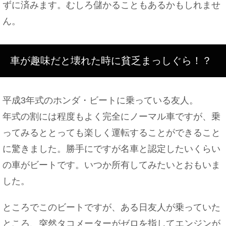
ずに済みます。むしろ儲かることもあるかもしれませ
味を知ろう
ん。
車が趣味だと壊れた時に貧乏まっしぐら！？
神主がお祓いで使う棒や道具の名前と意味とは
平成3年式のホンダ・ビートに乗っている友人。
年式の割には程度もよく完全にノーマル車ですが、乗
和室に布団の敷きっぱなしはダメ？敷くポイントと
カビ対策
ってみるととっても楽しく運転することができること
に驚きました。勝手にですが名車と認定したいくらい
の車がビートです。いつか所有してみたいとおもいま
した。
ところでこのビートですが、ある日友人が乗っていた
ところ、突然タコメーターがゼロを指してエンジンが