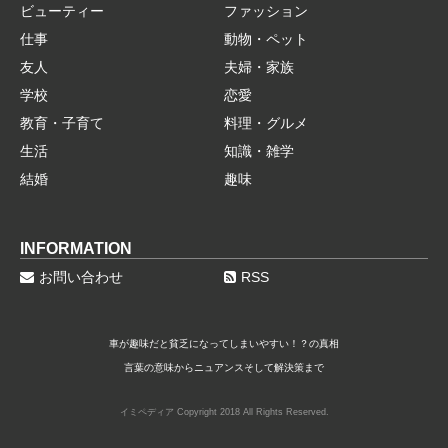
ビューティー
ファッション
仕事
動物・ペット
友人
夫婦・家族
学校
恋愛
教育・子育て
料理・グルメ
生活
知識・雑学
結婚
趣味
INFORMATION
お問い合わせ
RSS
車が趣味だと貧乏になってしまいやすい！？の真相
言葉の意味からニュアンスそして解決策まで
イミペディア Copyright 2018 All Rights Reserved.