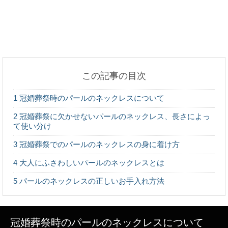
初めてのキャンプに必要なものは？初心者でもこれ
で大丈夫！
この記事の目次
後輩が彼女になるとどんないいことがある？高校生
1
冠婚葬祭時のパールのネックレスについて
の恋愛事情
2
冠婚葬祭に欠かせないパールのネックレス、長さによっ
て使い分け
3
冠婚葬祭でのパールのネックレスの身に着け方
大学の教授に恋愛感情を持った事がある？アドバイ
4
大人にふさわしいパールのネックレスとは
スも紹介！
5
パールのネックレスの正しいお手入れ方法
パンの生焼けは腹痛を起こしてしまう？原因とパン
冠婚葬祭時のパールのネックレスについて
救済法