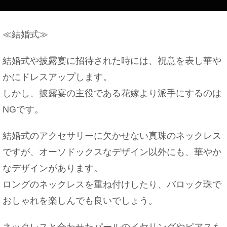
≪結婚式≫
机にうつ伏せで寝るとゲップが出ちゃう原因と対処
結婚式や披露宴に招待された時には、祝意を表し華や
法
かにドレスアップします。
しかし、披露宴の主役である花嫁より派手にするのは
NGです。
好きな人や彼氏いると嘘をつく『ふり』をする女性
の心理を検証！
結婚式のアクセサリーに欠かせない真珠のネックレス
ですが、オーソドックスなデザイン以外にも、華やか
なデザインがあります。
彼女彼氏からの旅行の誘いを傷つけることなく断る
方法
ロングのネックレスを重ね付けしたり、バロック珠で
おしゃれを楽しんでも良いでしょう。
ネックレスと合わせたパールのイヤリングやピアスも