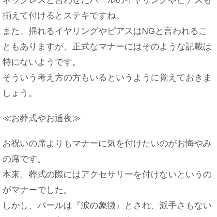
切り花を長持ちさせるための小技。ハイターは花瓶
揃えて付けるとステキですね。
の汚れ防止にも
また、揺れるイヤリングやピアスはNGと言われるこ
ともありますが、正式なマナーにはそのような記載は
特にないようです。
脳のmri検査を子供が受ける場合の注意点について
解説！
そういう考え方の方もいるというように覚えておきま
しょう。
≪お葬式やお通夜≫
日本の国旗「日の丸」。その色と形に込められた意
味を知ろう
お祝いの席よりもマナーに気を付けたいのがお悔やみ
の席です。
本来、葬式の際にはアクセサリーを付けないというの
神主がお祓いで使う棒や道具の名前と意味とは
がマナーでした。
しかし、パールは『涙の象徴』とされ、派手さもない