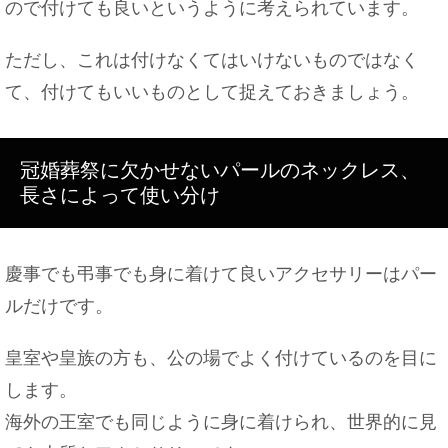
ので付けても良いというように考えられています。
和室に布団の敷きっぱなしはダメ？敷くポイントと
ただし、これは付けなくてはいけないものではなく
カビ対策
て、付けてもいいものとして捉えておきましょう。
冠婚葬祭に欠かせないパールのネックレス、
彼女と喧嘩をして愛情が冷めた！愛が冷める喧嘩の
パターン
長さによって使い分け
慶事でも弔事でも身に着けて良いアクセサリーはパー
ルだけです。
皇室や皇族の方も、公の場でよく付けているのを目に
します。
海外の王室でも同じように身に着けられ、世界的に見