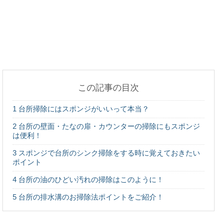
ベランダのドアやサッシが重くて開かない時の対処
方法
この記事の目次
鏡と写真が実物と違う…。本当の自分はどっちなの
1
台所掃除にはスポンジがいいって本当？
かについて
2
台所の壁面・たなの扉・カウンターの掃除にもスポンジ
は便利！
3
スポンジで台所のシンク掃除をする時に覚えておきたい
ポイント
机で寝るとげっぷが出るのはなぜ？ゲップが出る原
因について
4
台所の油のひどい汚れの掃除はこのように！
5
台所の排水溝のお掃除法ポイントをご紹介！