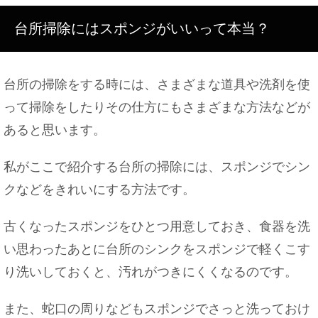
胎児が大きいと早く産まれる？早めるには？巨大児
にしない
台所掃除にはスポンジがいいって本当？
台所の掃除をする時には、さまざまな道具や洗剤を使
【クリスマス】彼女と二人で幸せなクリスマスにす
って掃除をしたりその仕方にもさまざまな方法などが
る過ごし方
あると思います。
私がここで紹介する台所の掃除には、スポンジでシン
釣った魚のお刺身はいつまで食べられる？期限は○
クなどをきれいにする方法です。
日間
古くなったスポンジをひとつ用意しておき、食器を洗
い思わったあとに台所のシンクをスポンジで軽くこす
犬の出産は一度で子犬を何匹も産む！犬の出産と注
り洗いしておくと、汚れがつきにくくなるのです。
意点について
また、蛇口の周りなどもスポンジでさっと洗っておけ