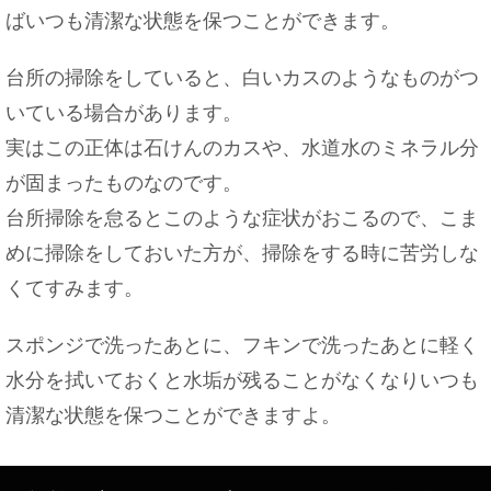
ばいつも清潔な状態を保つことができます。
大学の先輩とご飯に行ったときのお会計作法やご飯
に誘う方法
台所の掃除をしていると、白いカスのようなものがつ
いている場合があります。
実はこの正体は石けんのカスや、水道水のミネラル分
が固まったものなのです。
猫と人間の赤ちゃんが一緒に暮らす時に注意したい
こと
台所掃除を怠るとこのような症状がおこるので、こま
めに掃除をしておいた方が、掃除をする時に苦労しな
くてすみます。
【手土産の渡し方のマナー】風呂敷で包む場合の注
意点！
スポンジで洗ったあとに、フキンで洗ったあとに軽く
水分を拭いておくと水垢が残ることがなくなりいつも
清潔な状態を保つことができますよ。
親には伝える？彼氏とお泊まりする時の理由はコ
レ！