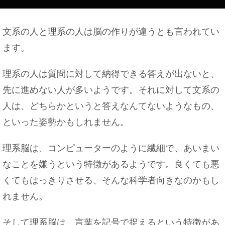
文系の人と理系の人は脳の作りが違うとも言われてい
靴を洗う時のポイントや靴の乾かし方のコツやポイ
ます。
ントはこれ
理系の人は質問に対して納得できる答えが出ないと、
先に進めない人が多いようです。それに対して文系の
迷惑電話やしつこい勧誘。もういい加減にして！迷
人は、どちらかというと答えなんてないようなもの、
惑電話撃退法
といった姿勢かもしれません。
理系脳は、コンピューターのように繊細で、あいまい
なことを嫌うという特徴があるようです。良くても悪
くてもはっきりさせる、そんな科学者向きなのかもし
れません。
そして理系脳は、言葉を記号で捉えるという特徴があ