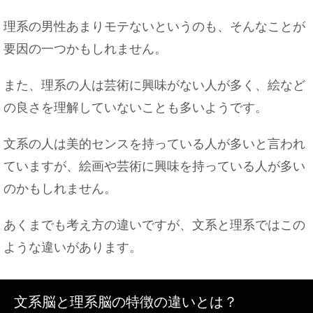
理系の男性あまりモテないというのも、そんなことが
猫と人間の赤ちゃんが一緒に暮らす時に注意したい
こと
要因の一つかもしれません。
また、理系の人は芸術に興味がない人が多く、絵など
の良さを理解していないことも多いようです。
高校の女子マネージャーはモテる！？部活で輝く女
子マネージャー
文系の人は美的センスを持っている人が多いと言われ
ていますが、絵画や芸術に興味を持っている人が多い
のかもしれません。
親には伝える？彼氏とお泊まりする時の理由はコ
レ！
あくまでも考え方の違いですが、文系と理系ではこの
ような違いがあります。
お問い合わせ
文系脳と理系脳の特徴の違いとは？