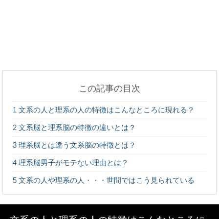
脳のmri検査を子供が受ける場合の注意点について
解説！
この記事の目次
救急車を呼んだ時の搬送先の病院は指定可能？その
1
文系の人と理系の人の特徴はこんなところに現れる？
疑問を解決！
2
文系脳と理系脳の特徴の違いとは？
3
理系脳とは違う文系脳の特徴とは？
4
理系脳男子がモテない理由とは？
焼肉のバイトは匂いが染みつく？焼肉屋でのバイト
は○○が辛い！
5
文系の人や理系の人・・・世間ではこう見られている