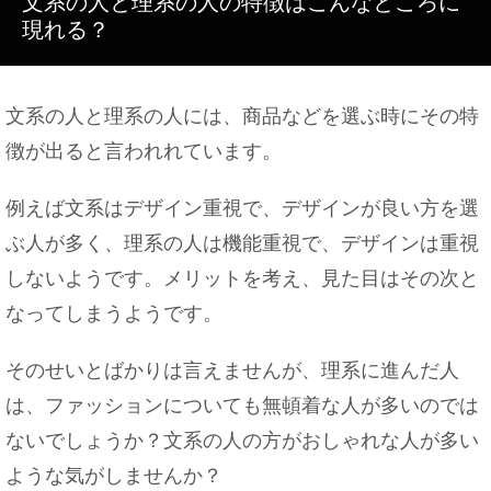
文系の人と理系の人の特徴はこんなところに
ベランダのドアやサッシが重くて開かない時の対処
現れる？
方法
文系の人と理系の人には、商品などを選ぶ時にその特
鏡と写真が実物と違う…。本当の自分はどっちなの
徴が出ると言われれています。
かについて
例えば文系はデザイン重視で、デザインが良い方を選
ぶ人が多く、理系の人は機能重視で、デザインは重視
しないようです。メリットを考え、見た目はその次と
会社を辞める場合は何ヶ月前？会社規定で決められ
ている！
なってしまうようです。
そのせいとばかりは言えませんが、理系に進んだ人
は、ファッションについても無頓着な人が多いのでは
大学の先輩とご飯に行ったときのお会計作法やご飯
に誘う方法
ないでしょうか？文系の人の方がおしゃれな人が多い
ような気がしませんか？