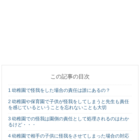
ネジが空回りして取れない！そんな時はこの対処方
法で！
勉強中に眠気が襲ってくる原因と対処法をご紹介し
ます！
この記事の目次
大阪観光で子供と一緒に遊べるおすすめスポットを
1
幼稚園で怪我をした場合の責任は誰にあるの？
ご紹介！
2
幼稚園や保育園で子供が怪我をしてしまうと先生も責任
を感じているということを忘れないことも大切
3
幼稚園での怪我は園側の責任として処理されるのはわか
るけど・・・
受け身の男性と一緒に居るとホント疲れる！
4
幼稚園で相手の子供に怪我をさせてしまった場合の対応