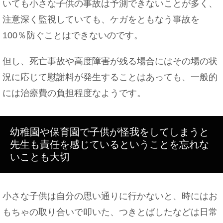
いても小さな子供の事故は予測できないことが多く、
大学の先輩とご飯に行ったときのお会計作法やご飯
注意深く監視していても、ケガをともなう事故を
に誘う方法
100％防ぐことはできないのです。
但し、死亡事故や高度障害が残る場合にはその場の状
猫と人間の赤ちゃんが一緒に暮らす時に注意したい
況に応じて慰謝料が発生することはあっても、一般的
こと
には治療費の負担程度なようです。
幼稚園や保育園で子供が怪我をしてしまうと
バイトの面接で失敗しないメイクや服装選びはこ
れ！
先生も責任を感じているということを忘れな
いことも大切
小さな子供は自分の思い通りに行かないと、時にはお
もちゃの取り合いで叩いた、つきとばしたなどは日常