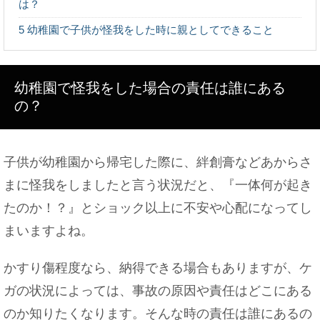
は？
5
幼稚園で子供が怪我をした時に親としてできること
ベランダのサッシや窓の掃除方法と掃除のポイント
をご紹介
幼稚園で怪我をした場合の責任は誰にある
の？
やっぱり猫に人間の食べ物はダメ？チーズを与えて
はいけない理由
子供が幼稚園から帰宅した際に、絆創膏などあからさ
まに怪我をしましたと言う状況だと、『一体何が起き
たのか！？』とショック以上に不安や心配になってし
大学の教授に恋愛感情を持った事がある？アドバイ
まいますよね。
スも紹介！
かすり傷程度なら、納得できる場合もありますが、ケ
ガの状況によっては、事故の原因や責任はどこにある
のか知りたくなります。そんな時の責任は誰にあるの
好きな人や彼氏いると嘘をつく『ふり』をする女性