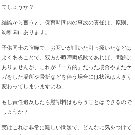
の心理を検証！
でしょうか？
結論から言うと、保育時間内の事故の責任は、原則、
幼稚園にあります。
元夫と再婚したい…離婚したことを後悔する女性へ
のアドバイス
子供同士の喧嘩で、お互いが叩いた引っ掻いたなどは
よくあることで、双方が喧嘩両成敗であれば、問題は
ありませんが、これが『一方的』だった場合やまたケ
脳のmri検査を子供が受ける場合の注意点について
解説！
ガをした場所や骨折などを伴う場合には状況は大きく
変わってしまいますよね。
もし責任追及したら慰謝料はもらうことはできるので
焼肉のバイトは匂いが染みつく？焼肉屋でのバイト
しょうか？
は○○が辛い！
実はこれは非常に難しい問題で、どんなに気をつけて