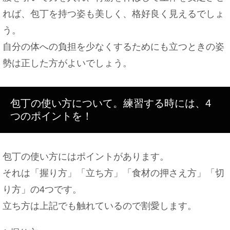
メンズとレディース服、シャツ、シューズの違いを
れば、包丁を持つ姿も美しく、格好良く見えるでしょ
ご紹介
う。
自分の体への負担を少なくするためにも立つときの姿
勢は正した方がよいでしょう。
フリーターの彼氏と同棲をする時の注意点！心の準
備を！
包丁の使い方について。練習する時には、4
つのポイントを！
車の運転席のカーテンは違反！？ならない場合や取
締強化の理由
包丁の使い方にはポイントがあります。
それは「握り方」「立ち方」「食材の押さえ方」「切
り方」の4つです。
胎児が大きいと早く産まれる？早めるには？巨大児
にしない
立ち方は上記でも触れているので割愛します。