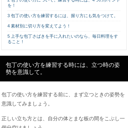
を！
3
包丁の使い方を練習するには、握り方にも気をつけて。
パンの生焼けは腹痛を起こしてしまう？原因とパン
救済法
4
素材別に切り方を変えてよう！
5
上手な包丁さばきを手に入れたいのなら、毎日料理をす
ること！
好きな人や彼氏いると嘘をつく『ふり』をする女性
の心理を検証！
包丁の使い方を練習する時には、立つ時の姿
勢を意識して。
太ももを太くするには？女性らしい体型を目指して
みよう
包丁の使い方を練習する前に、まず立つときの姿勢を
意識してみましょう。
正しい立ち方とは、自分の体とまな板の間をこぶし一
上司へのメールに追伸はマナー違反！？ビジネスメ
ールマナー
個分空けましょう。