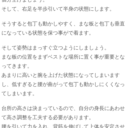
そして、右足を半歩引いて半身の状態にします。
そうすると包丁も動かしやすく、まな板と包丁も垂直
舌にピアスをあける心理がわからない！その理由と
は・・・
になっている状態を保つ事がで着ます。
そして姿勢はまっすぐ立つようにしましょう。
まな板の位置をまずベストな場所に置く事が重要とな
クワガタに与えてはいけないエサの代表格はキュウ
ってきます。
リやスイカ
あまりに高いと腕を上げた状態になってしまいます
し、低すぎると腰が曲がって包丁も動かしにくくなっ
てしまいます。
会社のトイレで寝る人多数！？トイレでの寝方と注
意点
台所の高さは決まっているので、自分の身長にあわせ
て高さ調整を工夫する必要があります。
腰を引いて力を入れ、背筋を伸ばして上体を安定させ