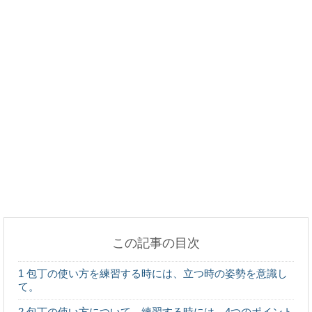
外国人観光客に聞いた日本に来た感想、驚いたこと
など
ピアスを開けた日の運動やお風呂などはＮＧ？注意
点をご紹介！
ご飯を食べると汗をかくのは異常？病気の可能性に
ついて
この記事の目次
バレエに柔軟は必要！厳しい柔軟ストレッチに耐え
1
包丁の使い方を練習する時には、立つ時の姿勢を意識し
るべき
て。
2
包丁の使い方について。練習する時には、4つのポイント