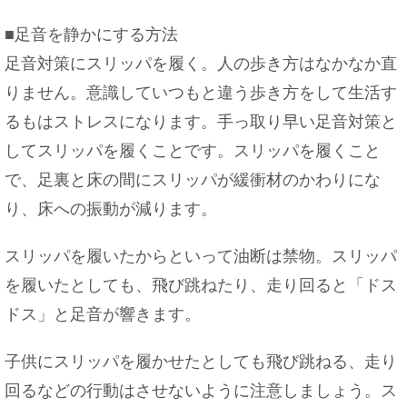
助手席の人がシートベルト違反をした際の免許のア
■足音を静かにする方法
レコレ
足音対策にスリッパを履く。人の歩き方はなかなか直
りません。意識していつもと違う歩き方をして生活す
るもはストレスになります。手っ取り早い足音対策と
大学の面接！カバンの選び方や置き場所について
してスリッパを履くことです。スリッパを履くこと
で、足裏と床の間にスリッパが緩衝材のかわりにな
り、床への振動が減ります。
メガネの鼻部分の違和感！解消する方法をいろいろ
スリッパを履いたからといって油断は禁物。スリッパ
ご紹介
を履いたとしても、飛び跳ねたり、走り回ると「ドス
ドス」と足音が響きます。
子供にスリッパを履かせたとしても飛び跳ねる、走り
回るなどの行動はさせないように注意しましょう。ス