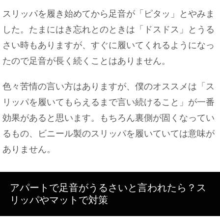
成長過程
スリッパを履き始めてから足音が「ピタッ」とやみま
した。たまにはき忘れとのときは「ドスドス」とうる
さい時もありますが、すぐに履いてくれるようになっ
デートに友達を呼ぶのはどうして？その心理を紹介
たので足音が長く続くことはありません。
します！
色々苦情の言い方はありますが、僕のオススメは「ス
リッパを履いてもらえるまで言い続けること」が一番
彼女彼氏からの旅行の誘いを傷つけることなく断る
効果があると思います。もちろん裏側が固くなってい
方法
るもの、ビニール製のスリッパを履いていては意味が
ありません。
【手土産の渡し方のマナー】風呂敷で包む場合の注
意点！
アパートで足音がうるさいと言われたら？ス
リッパやマットで対策