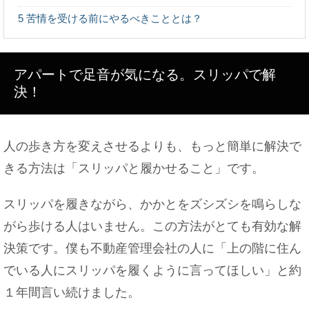
5
苦情を受ける前にやるべきこととは？
鏡と写真が実物と違う…。本当の自分はどっちなの
かについて
アパートで足音が気になる。スリッパで解
決！
犬の具合が悪いので仕事を休むって有りかな無しか
人の歩き方を変えさせるよりも、もっと簡単に解決で
きる方法は「スリッパと履かせること」です。
スリッパを履きながら、かかとをズシズシを鳴らしな
病院を転院するにはどんな方法があるのかをご紹
がら歩ける人はいません。この方法がとても有効な解
介！
決策です。僕も不動産管理会社の人に「上の階に住ん
でいる人にスリッパを履くように言ってほしい」と約
１年間言い続けました。
赤ちゃんがバイバイするには練習が必要？気になる