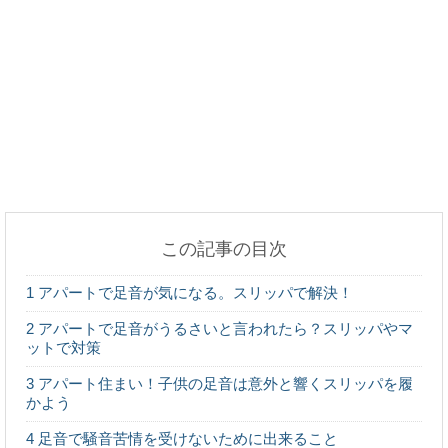
先輩・後輩から彼氏・彼女へ。敬語じゃなくタメ口
で会話を！
ホントにあるの！？マンションの隣人との恋愛事情
この記事の目次
マンションの足音や振動問題はこのように対応しよ
1
アパートで足音が気になる。スリッパで解決！
う！
2
アパートで足音がうるさいと言われたら？スリッパやマ
ットで対策
3
アパート住まい！子供の足音は意外と響くスリッパを履
かよう
鳥をペットすることの魅力。ペットの中では寿命も
長い
4
足音で騒音苦情を受けないために出来ること