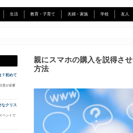
生活
教育・子育て
夫婦・家族
学校
友人
親にスマホの購入を説得させ
方法
は？初めて
注意が必要
せなクリス
イベントで