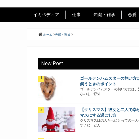
イミペディア
仕事
知識・雑学
恋愛
ホーム
夫婦・家族
New Post
ゴールデンハムスターの飼い方
飼うときのポイント
ゴールデンハムスターの飼い方には、
なのをご存知...
【クリスマス】彼女と二人で幸
マスにする過ごし方
クリスマスは恋人たちにとっての一大
すよね！どん...