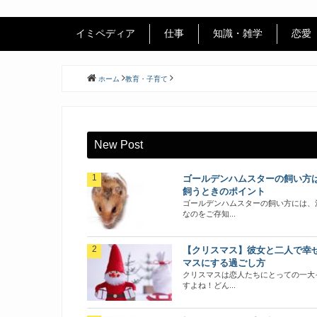
イミペディア
仕事
知識・雑学
恋愛
ホーム
教育・子育て
New Post
ゴールデンハムスターの飼い方
飼うときのポイント
ゴールデンハムスターの飼い方には、
なのをご存知...
【クリスマス】彼女と二人で幸
マスにする過ごし方
クリスマスは恋人たちにとっての一大
すよね！どん...