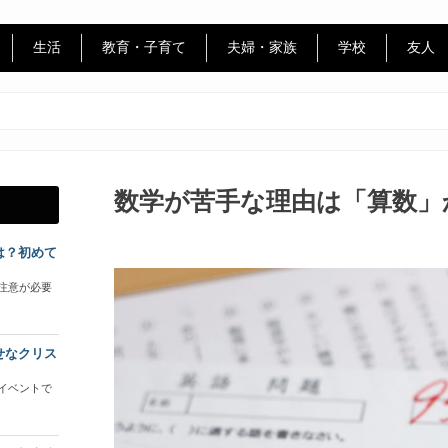
生活
教育・子育て
夫婦・家族
学校
友人
数学が苦手な理由は「算数」
は？初めて
注意が必要
せなクリス
イベントで