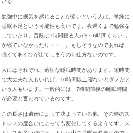
いる
机で寝るとげっぷが出るのはなぜ？ゲップが出る原
因について
勉強中に眠気を感じることが多いという人は、単純に
睡眠不足という可能性も高いです。夜遅くまで勉強を
していたり、普段は7時間寝る人が5～6時間くらいし
パンの生焼けは腹痛を起こしてしまう？原因とパン
か寝ていなかったり・・・。もしそうなのであれば、
救済法
眠くてあくびが出てしまうのも仕方ないのです。
人にはそれぞれ、適切な睡眠時間があります。短時間
机にうつ伏せで寝るとゲップが出ちゃう原因と対処
で大丈夫な人もいれば、10時間以上寝ないとダメだと
法
いう人もいます。一般的には、7時間前後の睡眠時間
が必要と言われているのです。
彼女彼氏からの旅行の誘いを傷つけることなく断る
この長さは遺伝によって決まっている他、その時のス
方法
トレスの度合いによっても変化してくるようです。ス
トレスが多い時には、より沢山の睡眠が必要なので