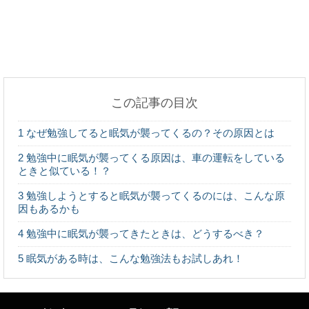
ご飯を食べると汗をかくのは異常？病気の可能性に
ついて
この記事の目次
犬に皮下点滴することで得られる効果とは？徹底解
1
なぜ勉強してると眠気が襲ってくるの？その原因とは
説！
2
勉強中に眠気が襲ってくる原因は、車の運転をしている
ときと似ている！？
3
勉強しようとすると眠気が襲ってくるのには、こんな原
因もあるかも
手作りお菓子に彼氏は喜ぶ？その本音を徹底調査！
4
勉強中に眠気が襲ってきたときは、どうするべき？
5
眠気がある時は、こんな勉強法もお試しあれ！
薬指に指輪をする意味は？指ごとに違う指輪をする
時の意味