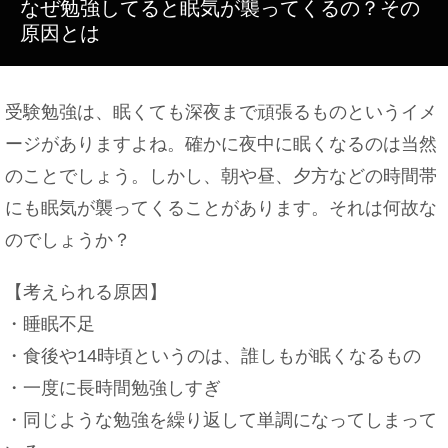
なぜ勉強してると眠気が襲ってくるの？その
原因とは
初めてのキャンプに必要なものは？初心者でもこれ
受験勉強は、眠くても深夜まで頑張るものというイメ
で大丈夫！
ージがありますよね。確かに夜中に眠くなるのは当然
のことでしょう。しかし、朝や昼、夕方などの時間帯
にも眠気が襲ってくることがあります。それは何故な
後輩が彼女になるとどんないいことがある？高校生
のでしょうか？
の恋愛事情
【考えられる原因】
・睡眠不足
大学の教授に恋愛感情を持った事がある？アドバイ
・食後や14時頃というのは、誰しもが眠くなるもの
スも紹介！
・一度に長時間勉強しすぎ
・同じような勉強を繰り返して単調になってしまって