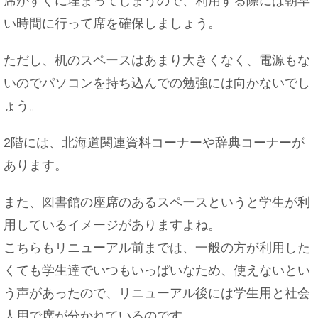
席がすぐに埋まってしまうので、利用する際には朝早
い時間に行って席を確保しましょう。
太ももを太くするには？女性らしい体型を目指して
みよう
ただし、机のスペースはあまり大きくなく、電源もな
いのでパソコンを持ち込んでの勉強には向かないでし
ょう。
先生の異動はいつ、どのようにわかるもの？誰から
告げられるのか
2階には、北海道関連資料コーナーや辞典コーナーが
あります。
飛行機の子供料金は何歳から？航空会社によっても
また、図書館の座席のあるスペースというと学生が利
違いがあります
用しているイメージがありますよね。
こちらもリニューアル前までは、一般の方が利用した
くても学生達でいつもいっぱいなため、使えないとい
赤ちゃんを作る方法を子供から聞かれたらどうす
う声があったので、リニューアル後には学生用と社会
る？お勧めの返答
人用で席が分かれているのです。