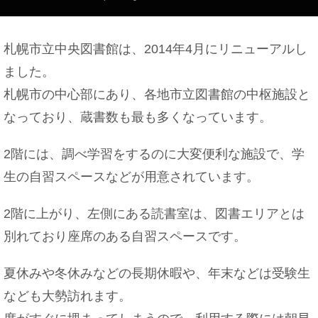
に誘う方法
札幌市立中央図書館は、2014年4月にリニューアルし
ました。
ベランダのドアやサッシが重くて開かない時の対処
札幌市の中心部にあり、各地市立図書館の中枢施設と
方法
なっており、蔵書数も最も多くなっています。
2階には、調べ学習をするのに大変便利な施設で、学
胎児が大きいと早く産まれる？早めるには？巨大児
生の自習スペースなどが用意されています。
にしない
2階に上がり、左側にある読書室は、図書エリアとは
別れており座席のある自習スペースです。
バイト先で挨拶を無視してくる人の心理や対処法を
ご紹介
夏休みや冬休みなどの長期休暇や、年末などは受験生
なども大勢訪れます。