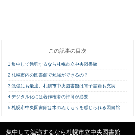
裾上げのやり方は丁寧？手軽？ジャージの裾上げ方
法はコレ
この記事の目次
アゲハの幼虫にあげるエサは何がベスト？飼育方法
1
集中して勉強するなら札幌市立中央図書館
を教えます！
2
札幌市内の図書館で勉強ができるの？
3
勉強にも最適、札幌市中央図書館は電子書籍も充実
4
デジタル化には著作権者の許可が必要
警察が訪問してきた！1人だったら巡回連絡の可能
性も
5
札幌市中央図書館は木のぬくもりを感じられる図書館
集中して勉強するなら札幌市立中央図書館
大学の先輩とご飯に行ったときのお会計作法やご飯