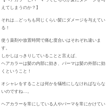
えてしまうのか？】
猫と人間の赤ちゃんが一緒に暮らす時に注意したい
こと
それは…どっちも同じくらい髪にダメージを与えてい
る！
使う薬剤や放置時間で痛む度合いはそれぞれ違いま
迷惑電話やしつこい勧誘。もういい加減にして！迷
惑電話撃退法
す。
しかしはっきりしていることと言えば、
ヘアカラーは髪の内部に効き、パーマは髪の外部に効
親には伝える？彼氏とお泊まりする時の理由はコ
くということ！
レ！
オシャレをすることは何かを犠牲にしなければならな
いのですね…。
味噌汁のレシピをご紹介！簡単に作れる味噌汁の作
り方！
ヘアカラーを常にしている人やパーマを常にかけてい