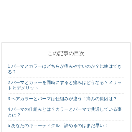
救急車を呼んだ時の搬送先の病院は指定可能？その
疑問を解決！
この記事の目次
焼肉のバイトは匂いが染みつく？焼肉屋でのバイト
1
パーマとカラーはどちらが痛みやすいのか？比較はでき
は○○が辛い！
る？
2
パーマとカラーを同時にすると痛みはどうなる？メリッ
トとデメリット
3
ヘアカラーとパーマは仕組みが違う！痛みの原因は？
ベランダのドアやサッシが重くて開かない時の対処
方法
4
パーマの仕組みとは？カラーとパーマで共通している事
とは？
5
あなたのキューティクル、諦めるのはまだ早い！