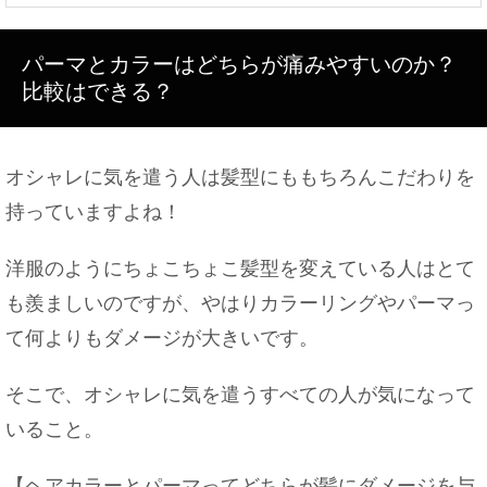
鏡と写真が実物と違う…。本当の自分はどっちなの
かについて
パーマとカラーはどちらが痛みやすいのか？
比較はできる？
釣った魚のお刺身はいつまで食べられる？期限は○
日間
オシャレに気を遣う人は髪型にももちろんこだわりを
持っていますよね！
洋服のようにちょこちょこ髪型を変えている人はとて
靴を洗う時のポイントや靴の乾かし方のコツやポイ
ントはこれ
も羨ましいのですが、やはりカラーリングやパーマっ
て何よりもダメージが大きいです。
そこで、オシャレに気を遣うすべての人が気になって
大学の先輩とご飯に行ったときのお会計作法やご飯
に誘う方法
いること。
【ヘアカラーとパーマってどちらが髪にダメージを与