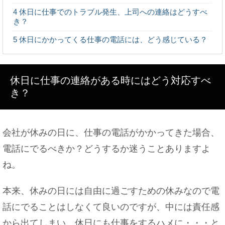
スも紹介！
4
休日に仕事でのトラブル発生、上司への連絡はどうすべ
き？
5
休日にかかってくる仕事の電話には、どう感じている？
パンの生焼けは腹痛を起こしてしまう？原因とパン
救済法
休日に仕事の連絡がある時にはどう対応すべ
き？
机にうつ伏せで寝るとゲップが出ちゃう原因と対処
法
会社が休みの日に、仕事の電話がかかってきた場合、
電話にでるべきか？どうするか迷うことありますよ
ね。
好きな人や彼氏いると嘘をつく『ふり』をする女性
の心理を検証！
本来、休みの日には自由に過ごすための休みなので電
話にでることはしなくて良いのですが、中には責任感
から出てしまい、休日にも仕事をするハメに・・・と