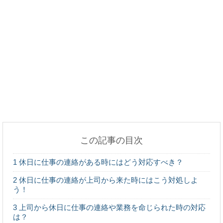
薬指に指輪をする意味は？指ごとに違う指輪をする
時の意味
初めてのキャンプに必要なものは？初心者でもこれ
で大丈夫！
この記事の目次
後輩が彼女になるとどんないいことがある？高校生
1
休日に仕事の連絡がある時にはどう対応すべき？
の恋愛事情
2
休日に仕事の連絡が上司から来た時にはこう対処しよ
う！
3
上司から休日に仕事の連絡や業務を命じられた時の対応
は？
大学の教授に恋愛感情を持った事がある？アドバイ