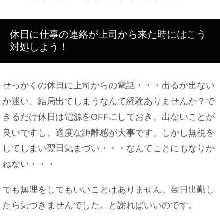
神主がお祓いで使う棒や道具の名前と意味とは
休日に仕事の連絡が上司から来た時にはこう
対処しよう！
せっかくの休日に上司からの電話・・・出るか出ない
和室に布団の敷きっぱなしはダメ？敷くポイントと
カビ対策
か迷い、結局出てしまうなんて経験ありませんか？で
きるだけ休日は電源をOFFにしておき、出ないことが
良いですし、適度な距離感が大事です。しかし無視を
してしまい翌日気まづい・・・なんてことにもなりか
彼女と喧嘩をして愛情が冷めた！愛が冷める喧嘩の
パターン
ねない・・・
でも無理をしてもいいことはありません。翌日出勤し
たら気づきませんでした。と謝ればいいのです。