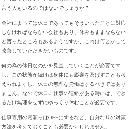
言う人もいるのではないでしょうか？
彼女彼氏からの旅行の誘いを傷つけることなく断る
方法
会社によっては休日であってもそういったことに対応
しなければならない会社もあり、休みもままならない
と言ったところもあるようですが、これは何とかして
切り花を長持ちさせるための小技。ハイターは花瓶
の汚れ防止にも
改善していただきたいものです。
何の為の休日なのかを見直していくことが必要です
し、この状態が続けば身体にも影響を及ばすことも考
脳のmri検査を子供が受ける場合の注意点について
解説！
えられますし、休日の無理な労働はするべきではあり
ません。なので休日に仕事の連絡がある時には、でき
るだけ無理をせずにゆっくり休むことが必要です。
日本の国旗「日の丸」。その色と形に込められた意
仕事専用の電源っはOFFにするなど、自分なりの対策
味を知ろう
方法を考えておくことも必要かもしれません。