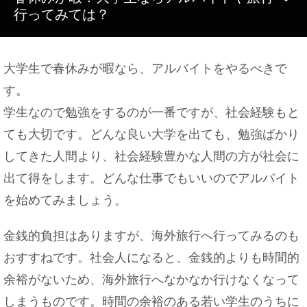
るべき
行ってみては？
大学生で春休みが暇なら、アルバイトをやるべきで
ホントにあるの！？マンションの隣人との恋愛事情
す。
学生なので勉強をするのが一番ですが、社会経験もと
ても大切です。どんな良い大学を出ても、勉強ばかり
鉄ＶＳステンレス！強度が上なのはどっちなのか徹
してきた人間より、社会経験豊かな人間の方が社会に
底調査！
出て得をします。どんな仕事でもいいのでアルバイト
を始めてみましょう。
金銭的負担はありますが、海外旅行へ行ってみるのも
おすすねです。社会人になると、金銭的よりも時間的
余裕がないため、海外旅行へなかなか行けなくなって
しまうものです。時間の余裕のある若い学生のうちに