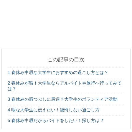
の心理を検証！
裾上げのやり方は丁寧？手軽？ジャージの裾上げ方
法はコレ
この記事の目次
アゲハの幼虫にあげるエサは何がベスト？飼育方法
1
春休み中暇な大学生におすすめの過ごし方とは？
を教えます！
2
春休みが暇！大学生ならアルバイトや旅行へ行ってみて
は？
3
春休みの暇つぶしに最適？大学生のボランティア活動
会社のトイレで寝る人多数！？トイレでの寝方と注
4
暇な大学生に伝えたい！後悔しない過ごし方
意点
5
春休み中暇だからバイトをしたい！探し方は？