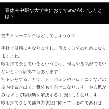
大学の先輩とご飯に行ったときのお会計作法やご飯
春休み中暇な大学生におすすめの過ごし方と
に誘う方法
は？
筋力トレーニングはどうでしょうか？
先生の異動はいつ、どのようにわかるもの？誰から
告げられるのか
手軽で健康にもなりますし、何より自分のためになり
ますよね。
暇を持て余しているというこは、何もやる気がでてい
バイト先で挨拶を無視してくる人の心理や対処法を
ないという証拠でもあります。
ご紹介
筋トレをすることで、ドーパミンやセロトニンなどの
脳内物質が出て、気分も前向きになります。やる気が
みなぎって暇状態を解決する手助けにもなります。
太ももを太くするには？女性らしい体型を目指して
みよう
暇を持て余して無気力状態に陥っているのであれば、