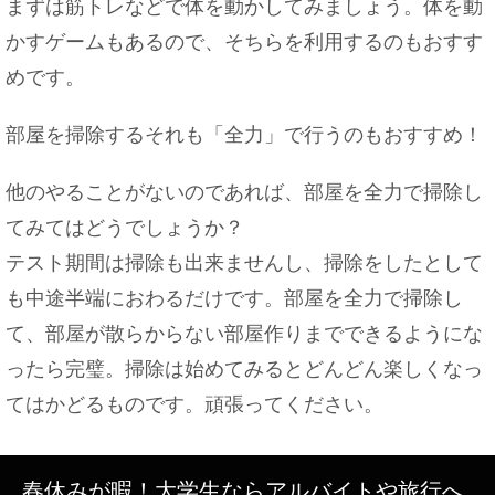
まずは筋トレなどで体を動かしてみましょう。体を動
かすゲームもあるので、そちらを利用するのもおすす
めです。
飛行機の子供料金は何歳から？航空会社によっても
違いがあります
部屋を掃除するそれも「全力」で行うのもおすすめ！
他のやることがないのであれば、部屋を全力で掃除し
赤ちゃんを作る方法を子供から聞かれたらどうす
てみてはどうでしょうか？
る？お勧めの返答
テスト期間は掃除も出来ませんし、掃除をしたとして
も中途半端におわるだけです。部屋を全力で掃除し
て、部屋が散らからない部屋作りまでできるようにな
神主がお祓いで使う棒や道具の名前と意味とは
ったら完璧。掃除は始めてみるとどんどん楽しくなっ
てはかどるものです。頑張ってください。
バレエに柔軟は必要！厳しい柔軟ストレッチに耐え
春休みが暇！大学生ならアルバイトや旅行へ