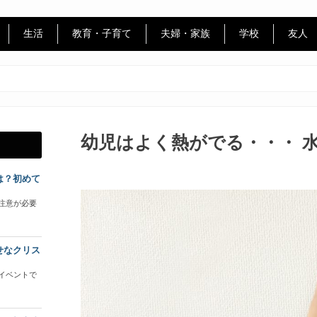
生活
教育・子育て
夫婦・家族
学校
友人
幼児はよく熱がでる・・・ 
は？初めて
注意が必要
せなクリス
イベントで