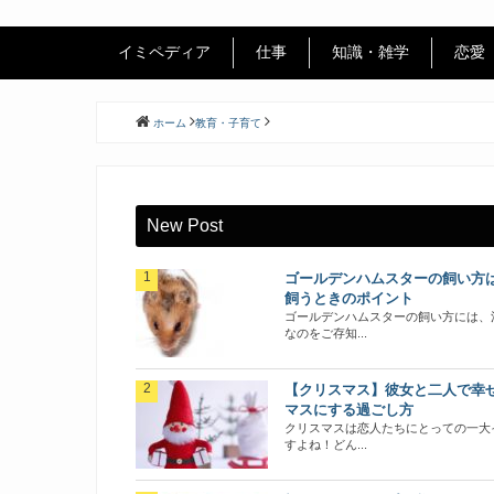
イミペディア
仕事
知識・雑学
恋愛
ホーム
教育・子育て
New Post
ゴールデンハムスターの飼い方
飼うときのポイント
ゴールデンハムスターの飼い方には、
なのをご存知...
【クリスマス】彼女と二人で幸
マスにする過ごし方
クリスマスは恋人たちにとっての一大
すよね！どん...