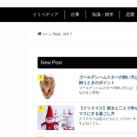
イミペディア
仕事
知識・雑学
恋愛
ホーム
知識・雑学
New Post
ゴールデンハムスターの飼い方
飼うときのポイント
ゴールデンハムスターの飼い方には、
なのをご存知...
【クリスマス】彼女と二人で幸
マスにする過ごし方
クリスマスは恋人たちにとっての一大
すよね！どん...