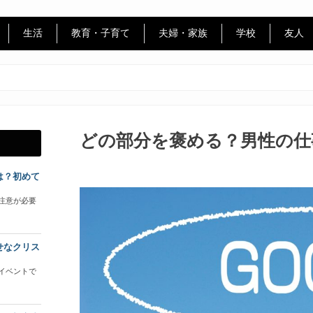
生活
教育・子育て
夫婦・家族
学校
友人
どの部分を褒める？男性の仕
は？初めて
注意が必要
せなクリス
イベントで