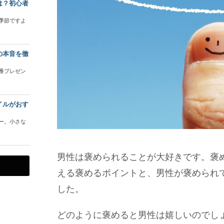
は？初心者
季節ですよ
の本音を徹
番プレゼン
イルがおす
ー。小さな
男性は褒められることが大好きです。褒
える褒めるポイントと、男性が褒められ
した。
どのように褒めると男性は嬉しいのでし