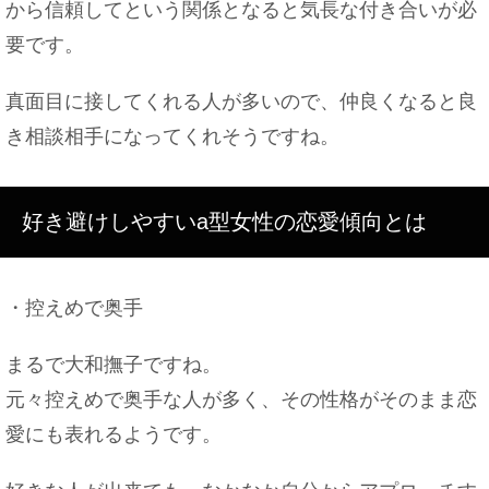
から信頼してという関係となると気長な付き合いが必
要です。
仕事で帰宅が遅い時に食べてもいい晩ご飯
真面目に接してくれる人が多いので、仲良くなると良
き相談相手になってくれそうですね。
親には伝える？彼氏とお泊まりする時の理由はコ
レ！
好き避けしやすいa型女性の恋愛傾向とは
・控えめで奥手
デニムを洗濯したら臭いが！この悪臭を消す方法あ
ります！
まるで大和撫子ですね。
元々控えめで奥手な人が多く、その性格がそのまま恋
愛にも表れるようです。