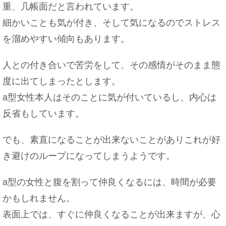
焼肉のバイトは匂いが染みつく？焼肉屋でのバイト
重、几帳面だと言われています。
は○○が辛い！
細かいことも気が付き、そして気になるのでストレス
を溜めやすい傾向もあります。
人との付き合いで苦労をして、その感情がそのまま態
バイトの面接で失敗しないメイクや服装選びはこ
れ！
度に出てしまったとします。
a型女性本人はそのことに気が付いているし、内心は
反省もしています。
大学の先輩とご飯に行ったときのお会計作法やご飯
に誘う方法
でも、素直になることが出来ないことがありこれが好
き避けのループになってしまうようです。
a型の女性と腹を割って仲良くなるには、時間が必要
猫と人間の赤ちゃんが一緒に暮らす時に注意したい
かもしれません。
こと
表面上では、すぐに仲良くなることが出来ますが、心