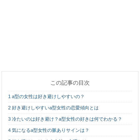
大阪観光で子供と一緒に遊べるおすすめスポットを
ご紹介！
受け身の男性と一緒に居るとホント疲れる！
この記事の目次
ベランダのサッシや窓の掃除方法と掃除のポイント
1
a型の女性は好き避けしやすいの？
をご紹介
2
好き避けしやすいa型女性の恋愛傾向とは
3
冷たいのは好き避け？a型女性の好きは何でわかる？
4
気になるa型女性の脈ありサインは？
やっぱり猫に人間の食べ物はダメ？チーズを与えて
はいけない理由