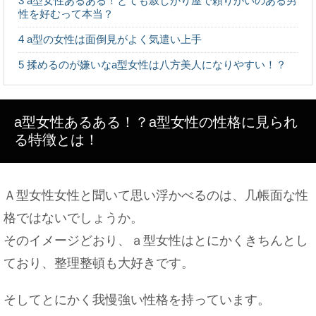
3
a型女性あるある！とても寂しがり屋で頼りがいのある男
性を好むって本当？
大学の教授に恋愛感情を持った事がある？アドバイ
スも紹介！
4
a型の女性は面倒見がよく気遣い上手
5
揉めるのが嫌いなa型女性は八方美人になりやすい！？
元夫と再婚したい…離婚したことを後悔する女性へ
のアドバイス
a型女性あるある！？a型女性の性格に見られ
る特徴とは！
脳のmri検査を子供が受ける場合の注意点について
Ａ型女性女性と聞いて思い浮かべるのは、几帳面な性
解説！
格ではないでしょうか。
そのイメージどおり、ａ型女性はとにかくきちんとし
ており、整理整頓も大好きです。
焼肉のバイトは匂いが染みつく？焼肉屋でのバイト
は○○が辛い！
そしてとにかく我慢強い性格を持っています。