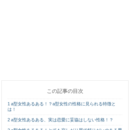
ご紹介！
受け身の男性と一緒に居るとホント疲れる！
ベランダのサッシや窓の掃除方法と掃除のポイント
をご紹介
この記事の目次
やっぱり猫に人間の食べ物はダメ？チーズを与えて
1
a型女性あるある！？a型女性の性格に見られる特徴と
はいけない理由
は！
2
a型女性あるある、実は恋愛に妥協はしない性格！？