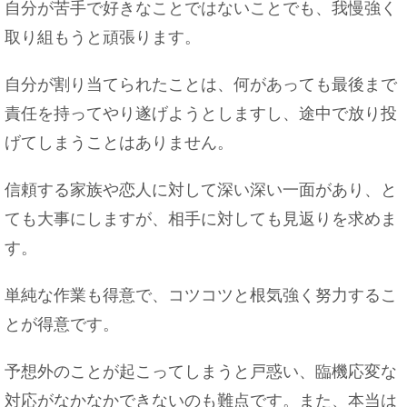
自分が苦手で好きなことではないことでも、我慢強く
取り組もうと頑張ります。
ベランダのドアやサッシが重くて開かない時の対処
方法
自分が割り当てられたことは、何があっても最後まで
責任を持ってやり遂げようとしますし、途中で放り投
げてしまうことはありません。
鏡と写真が実物と違う…。本当の自分はどっちなの
かについて
信頼する家族や恋人に対して深い深い一面があり、と
ても大事にしますが、相手に対しても見返りを求めま
す。
大学の先輩とご飯に行ったときのお会計作法やご飯
に誘う方法
単純な作業も得意で、コツコツと根気強く努力するこ
とが得意です。
予想外のことが起こってしまうと戸惑い、臨機応変な
猫と人間の赤ちゃんが一緒に暮らす時に注意したい
対応がなかなかできないのも難点です。また、本当は
こと