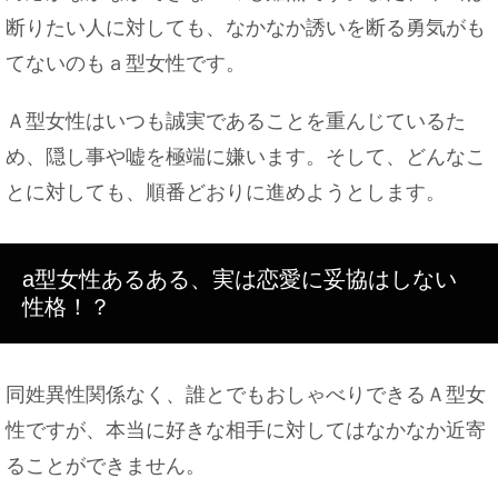
断りたい人に対しても、なかなか誘いを断る勇気がも
てないのもａ型女性です。
親には伝える？彼氏とお泊まりする時の理由はコ
Ａ型女性はいつも誠実であることを重んじているた
レ！
め、隠し事や嘘を極端に嫌います。そして、どんなこ
とに対しても、順番どおりに進めようとします。
お問い合わせ
a型女性あるある、実は恋愛に妥協はしない
性格！？
バイトと社員は協力関係。立場は違えとお互い様の
同姓異性関係なく、誰とでもおしゃべりできるＡ型女
気持ちで
性ですが、本当に好きな相手に対してはなかなか近寄
ることができません。