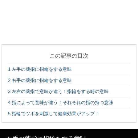
鉄ＶＳステンレス！強度が上なのはどっちなのか徹
底調査！
この記事の目次
眉毛を上げる心理は？人間の仕草からわかる心理状
1
左手の薬指に指輪をする意味
態をチェック！
2
右手の薬指に指輪をする意味
3
左右の薬指で意味が違う！指輪をする時の意味
4
指によって意味が違う！それぞれの指の持つ意味
外国人観光客に聞いた日本に来た感想、驚いたこと
など
5
指輪でツボを刺激して健康効果がアップ！