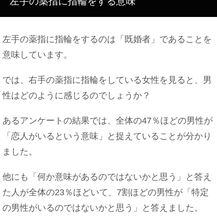
左手の薬指に指輪をする意味
ピアスを開けた日の運動やお風呂などはＮＧ？注意
点をご紹介！
左手の薬指に指輪をするのは「既婚者」であることを
意味しています。
ご飯を食べると汗をかくのは異常？病気の可能性に
ついて
では、右手の薬指に指輪をしている女性を見ると、男
性はどのように感じるのでしょうか？
あるアンケートの結果では、全体の47％ほどの男性が
バレエに柔軟は必要！厳しい柔軟ストレッチに耐え
るべき
「恋人がいるという意味」と捉えていることが分かり
ました。
他にも「何か意味があるのではないかと思う」と答え
好きな人や彼氏いると嘘をつく『ふり』をする女性
の心理を検証！
た人が全体の23％ほどいて、7割ほどの男性が「特定
の男性がいるのではないかと思う」と答えました。