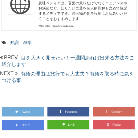
意味ペディアは、言葉の意味だけでなくニュアンスや
解決策など、知りたい言葉を個人的見解も含めて解説
するメディアです。調べ物の参考程度にお読みいただ
くことをおすすめします。
WEB SITE : https://imi-pedia.com/
-
知識・雑学
PREV
目を大きく見せたい！一週間あれば出来る方法をご
紹介します
NEXT
有給の理由は旅行でも大丈夫？有給を取る時に気を
つける事
Twitter
Facebook
Google+
LINE
Pocket
はてブ