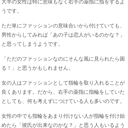
大半の女性は特に意味もなく右手の薬指に指をするよ
うです。
メンズとレディース服、シャツ、シューズの違いを
ただ単にファッションの意味合いから付けていても、
ご紹介
男性からしてみれば「あの子は恋人がいるのかな？」
と思ってしまうようです。
「ただのファッションなのにそんな風に見られたら困
フリーターの彼氏と同棲をする時の注意点！心の準
備を！
る！」と思うかもしれません。
女の人はファッションとして指輪を取り入れることが
良くあります。だから、右手の薬指に指輪をしていた
としても、何も考えずにつけている人も多いのです。
女性の中でも指輪をあまり付けない人が指輪を付け始
めたら「彼氏が出来なのかな？」と思う人もいるよう