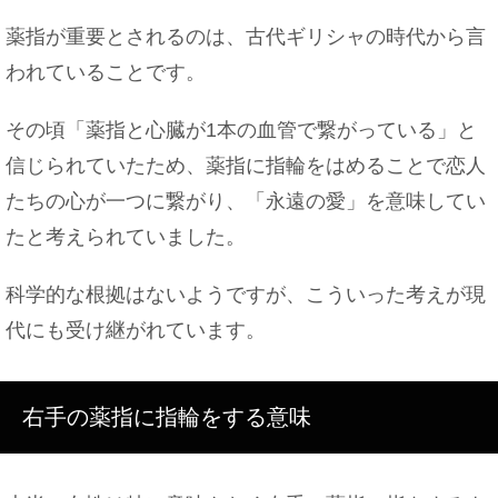
薬指が重要とされるのは、古代ギリシャの時代から言
自転車の故障修理！ペダルの故障の原因と自転車を
われていることです。
長く乗るコツ
その頃「薬指と心臓が1本の血管で繋がっている」と
信じられていたため、薬指に指輪をはめることで恋人
警察が訪問してきた！1人だったら巡回連絡の可能
たちの心が一つに繋がり、「永遠の愛」を意味してい
性も
たと考えられていました。
科学的な根拠はないようですが、こういった考えが現
犬が病気で仕事を休む時、本当の理由を言わない方
代にも受け継がれています。
がいい場合も！
右手の薬指に指輪をする意味
上司へのメールに追伸はマナー違反！？ビジネスメ
ールマナー