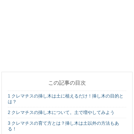
鉄ＶＳステンレス！強度が上なのはどっちなのか徹
底調査！
眉毛を上げる心理は？人間の仕草からわかる心理状
態をチェック！
この記事の目次
外国人観光客に聞いた日本に来た感想、驚いたこと
1
クレマチスの挿し木は土に植えるだけ！挿し木の目的と
など
は？
2
クレマチスの挿し木について。土で増やしてみよう
3
クレマチスの育て方とは？挿し木は土以外の方法もあ
る！
ピアスを開けた日の運動やお風呂などはＮＧ？注意