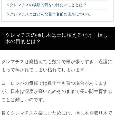
点をご紹介！
4
クレマチスの栽培で気をつけたいこととは？
5
クレマチスとはどんな花？名前の由来について
バレエに柔軟は必要！厳しい柔軟ストレッチに耐え
るべき
クレマチスの挿し木は土に植えるだけ！挿し
木の目的とは？
太ももを太くするには？女性らしい体型を目指して
クレマチスは庭植えでも数年で根が張りすぎ、過湿に
みよう
よって蒸されてしまい枯れてしまいます。
ヨーロッパの気候では数十年も育つ場合があります
子供が「幼稚園の先生が怖い」という原因や対処法
が、日本は湿度が高いためそのままで長い間生育する
とは
ことは難しいのです。
長くクレマチスを楽しむためには、挿し木や取り木で