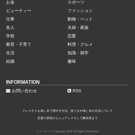
お金
スポーツ
ビューティー
ファッション
仕事
動物・ペット
友人
夫婦・家族
学校
恋愛
教育・子育て
料理・グルメ
生活
知識・雑学
結婚
趣味
INFORMATION
お問い合わせ
RSS
クレマチスを挿し木で増やす方法。使う土や挿し木の方法について
言葉の意味からニュアンスそして解決策まで
イミペディア Copyright 2018 All Rights Reserved.