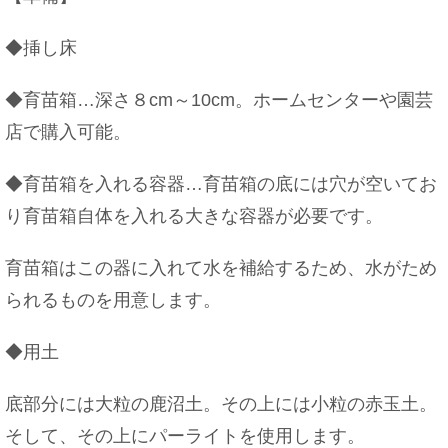
◆挿し床
上司へのメールに追伸はマナー違反！？ビジネスメ
ールマナー
◆育苗箱…深さ８cm～10cm。ホームセンターや園芸
店で購入可能。
メンズとレディース服、シャツ、シューズの違いを
◆育苗箱を入れる容器…育苗箱の底には穴が空いてお
ご紹介
り育苗箱自体を入れる大きな容器が必要です。
育苗箱はこの器に入れて水を補給するため、水がため
られるものを用意します。
フリーターの彼氏と同棲をする時の注意点！心の準
備を！
◆用土
底部分には大粒の鹿沼土。その上には小粒の赤玉土。
そして、その上にパーライトを使用します。