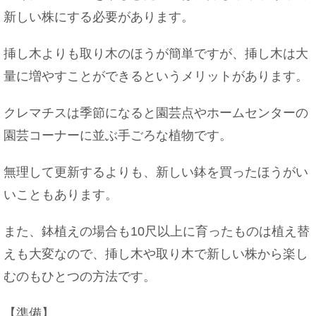
新しい株にする必要があります。
好きな人や彼氏いると嘘をつく『ふり』をする女性
の心理を検証！
挿し木よりも取り木のほうが簡単ですが、挿し木は大
量に増やすことができるというメリットがあります。
自転車の故障修理！ペダルの故障の原因と自転車を
クレマチスは季節になると園芸点やホームセンターの
長く乗るコツ
園芸コーナーに並ぶ手ごろな植物です。
無理して更新するよりも、新しい鉢を買ったほうがい
警察が訪問してきた！1人だったら巡回連絡の可能
いこともあります。
性も
また、鉢植えの場合も10尺以上に育ったものは植え替
えも大変なので、挿し木や取り木で新しい株から楽し
犬が病気で仕事を休む時、本当の理由を言わない方
むのもひとつの方法です。
がいい場合も！
【準備】